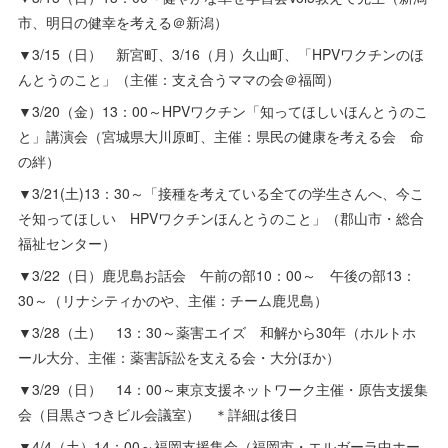
市、明日の健幸を考える＠新潟）
▼3/15（日） 新宮町、3/16（月）久山町、「HPVワクチンのほ
んとうのこと」（主催：支え合うママの会＠福岡）
▼3/20（金）13：00～HPVワクチン「知ってほしいほんとうのこ
と」講演会（宮城県大川原町、主催：県民の健康を考える会 命
の絆）
▼3/21(土)13：30～「接種を考えている全ての学生さんへ、今こ
そ知ってほしい HPVワクチンほんとうのこと」（郡山市・総合
福祉センター）
▼3/22（日）鹿児島お話会 午前の部10：00～ 午後の部13：
30～（リナシティかのや、主催：チーム鹿児島）
▼3/28（土） 13：30～薬害エイズ 和解から30年（ホルトホ
ール大分、主催：薬害訴訟を支える会・大分ほか）
▼3/29（日） 14：00～東京支援ネットワーク主催・原告支援集
会（目黒さつきビル会議室） ＊詳細は後日
▼4/4（土）14：00～福岡支援集会（福岡市・エルガーラ中ホー