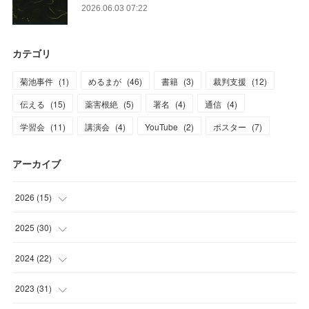
2026.06.03 07:22
カテゴリ
菊池事件
(
1
)
めるまが
(
46
)
書籍
(
3
)
裁判支援
(
12
)
伝える
(
15
)
薬害根絶
(
5
)
署名
(
4
)
通信
(
4
)
学習会
(
11
)
講演会
(
4
)
YouTube
(
2
)
ポスター
(
7
)
アーカイブ
2026
(
15
)
(
1
)
2025
(
30
)
(
1
)
(
3
)
2024
(
22
)
(
3
)
(
1
)
(
3
)
2023
(
31
)