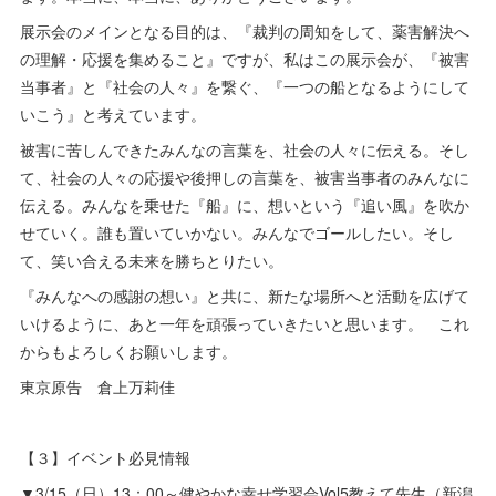
展示会のメインとなる目的は、『裁判の周知をして、薬害解決へ
の理解・応援を集めること』ですが、私はこの展示会が、『被害
当事者』と『社会の人々』を繋ぐ、『一つの船となるようにして
いこう』と考えています。
被害に苦しんできたみんなの言葉を、社会の人々に伝える。そし
て、社会の人々の応援や後押しの言葉を、被害当事者のみんなに
伝える。みんなを乗せた『船』に、想いという『追い風』を吹か
せていく。誰も置いていかない。みんなでゴールしたい。そし
て、笑い合える未来を勝ちとりたい。
『みんなへの感謝の想い』と共に、新たな場所へと活動を広げて
いけるように、あと一年を頑張っていきたいと思います。 これ
からもよろしくお願いします。
東京原告 倉上万莉佳
【３】イベント必見情報
▼3/15（日）13：00～健やかな幸せ学習会Vol5教えて先生（新潟