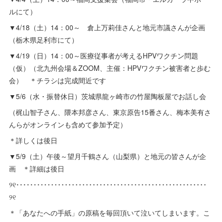
ルにて）
▼4/18（土）14：00～ 倉上万莉佳さんと地元市議さんが企画
（栃木県足利市にて）
▼4/19（日）14：00～医療従事者が考えるHPVワクチン問題
（仮）（北九州会場＆ZOOM、主催：HPVワクチン被害者と歩む
会） ＊チラシは完成間近です
▼5/6（水・振替休日）茨城県龍ヶ崎市の竹屋陶板屋でお話し会
（梶山智子さん、隈本邦彦さん、東京原告15番さん、梅本美有さ
んらがオンラインも含めて参加予定）
＊詳しくは後日
▼5/9（土）午後～望月千鶴さん（山梨県）と地元の皆さんが企
画 ＊詳細は後日
୨୧･･･････････････････････････････････････････････････････
୨୧
＊「あなたへの手紙」の原稿を毎回頂いて泣いてしまいます。こ