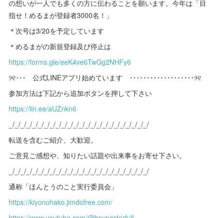
の想いが一人でも多くの方に伝わることを願います。今年は「目
指せ！めるまが登録者3000名！」
＊次号は3/20を予定しています
＊めるまがの新規登録及び停止は
https://forms.gle/eeK4ve6TwGg2NHFy6
୨୧･･･ 公式LINEアプリ始めています ･･･････････････････୨୧
参加方法は下記から追加ボタンを押して下さい
https://lin.ee/aUZnkn6
_/_/_/_/_/_/_/_/_/_/_/_/_/_/_/_/_/_/_/_/_/_/_/_/
転送を含むご紹介、大歓迎。
ご意見ご感想や、知りたい話題や出来事をお寄せ下さい。
_/_/_/_/_/_/_/_/_/_/_/_/_/_/_/_/_/_/_/_/_/_/_/_/
通称「ほんとうのこと実行委員会」
https://kiyonohako.jimdofree.com/
https://www.youtube.com/@hpvposterfull