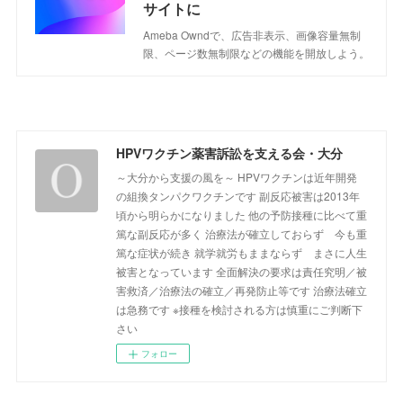
サイトに
Ameba Owndで、広告非表示、画像容量無制
限、ページ数無制限などの機能を開放しよう。
HPVワクチン薬害訴訟を支える会・大分
～大分から支援の風を～ HPVワクチンは近年開発
の組換タンパクワクチンです 副反応被害は2013年
頃から明らかになりました 他の予防接種に比べて重
篤な副反応が多く 治療法が確立しておらず 今も重
篤な症状が続き 就学就労もままならず まさに人生
被害となっています 全面解決の要求は責任究明／被
害救済／治療法の確立／再発防止等です 治療法確立
は急務です ※接種を検討される方は慎重にご判断下
さい
フォロー