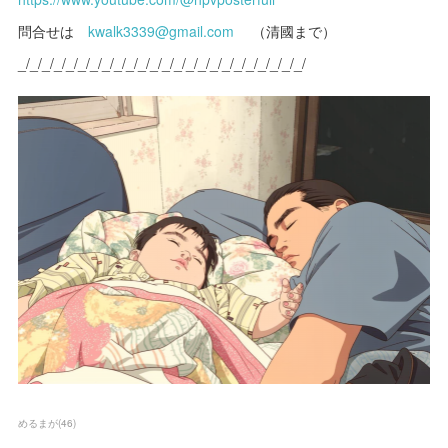
問合せは
kwalk3339@gmail.com
（清國まで）
_/_/_/_/_/_/_/_/_/_/_/_/_/_/_/_/_/_/_/_/_/_/_/_/
めるまが
(
46
)