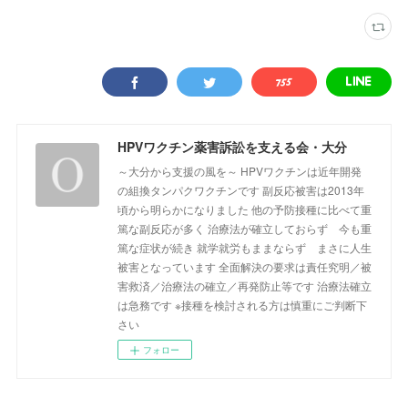
HPVワクチン薬害訴訟を支える会・大分
～大分から支援の風を～ HPVワクチンは近年開発
の組換タンパクワクチンです 副反応被害は2013年
頃から明らかになりました 他の予防接種に比べて重
篤な副反応が多く 治療法が確立しておらず 今も重
篤な症状が続き 就学就労もままならず まさに人生
被害となっています 全面解決の要求は責任究明／被
害救済／治療法の確立／再発防止等です 治療法確立
は急務です ※接種を検討される方は慎重にご判断下
さい
フォロー