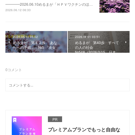
━━━━2026.06.10めるまが「ＨＰＶワクチンのほ…
2026.06.12 06:33
2026.05.14 05:02
2026.04.01 03:51
めるまが 第４２歩 「あな
めるまが 第40歩 すべて
たへの手紙」 №5 『次女
の人の社会
へ』
№548（2026/2/15、日本…
0
コメント
PR
プレミアムプランでもっと自由な