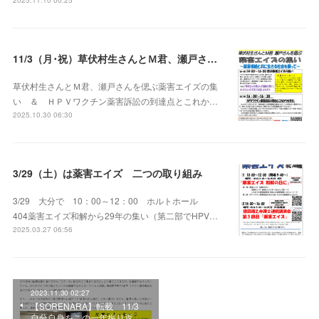
2025.11.10 00:25
11/3（月･祝）草伏村生さんとＭ君、瀬戸さんを偲ぶ薬害エイズの集い
草伏村生さんとＭ君、瀬戸さんを偲ぶ薬害エイズの集
い ＆ ＨＰＶワクチン薬害訴訟の到達点とこれか…
2025.10.30 06:30
3/29（土）は薬害エイズ 二つの取り組み
3/29 大分で 10：00～12：00 ホルトホール
404薬害エイズ和解から29年の集い（第二部でHPV…
2025.03.27 06:56
2023.11.30 02:27
【SORENARA】転載 11/3
自分自身をこの一年振り返