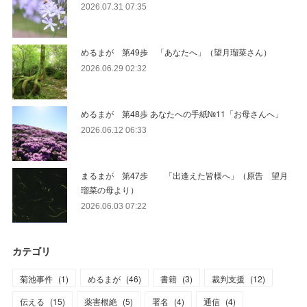
2026.07.31 07:35
めるまが 第49歩 「あなたへ」（望月瑠菜さん）
2026.06.29 02:32
めるまが 第48歩 あなたへの手紙№11「お母さんへ」
2026.06.12 06:33
まるまが 第47歩 「出逢えた皆様へ」（原告 望月
瑠菜の母より）
2026.06.03 07:22
カテゴリ
菊池事件
(
1
)
めるまが
(
46
)
書籍
(
3
)
裁判支援
(
12
)
伝える
(
15
)
薬害根絶
(
5
)
署名
(
4
)
通信
(
4
)