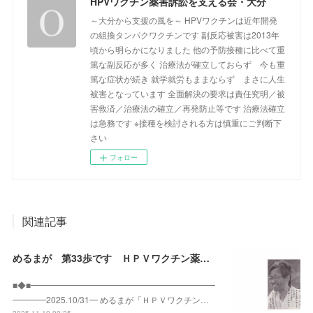
HPVワクチン薬害訴訟を支える会・大分
～大分から支援の風を～ HPVワクチンは近年開発
の組換タンパクワクチンです 副反応被害は2013年
頃から明らかになりました 他の予防接種に比べて重
篤な副反応が多く 治療法が確立しておらず 今も重
篤な症状が続き 就学就労もままならず まさに人生
被害となっています 全面解決の要求は責任究明／被
害救済／治療法の確立／再発防止等です 治療法確立
は急務です ※接種を検討される方は慎重にご判断下
さい
フォロー
関連記事
めるまが 第33歩です ＨＰＶワクチン薬害訴訟 実質最後の原告側尋問 はじまる
■◆■━━━━━━━━━━━━━━━━━━━━━━
━━━━2025.10/31━ めるまが「ＨＰＶワクチン…