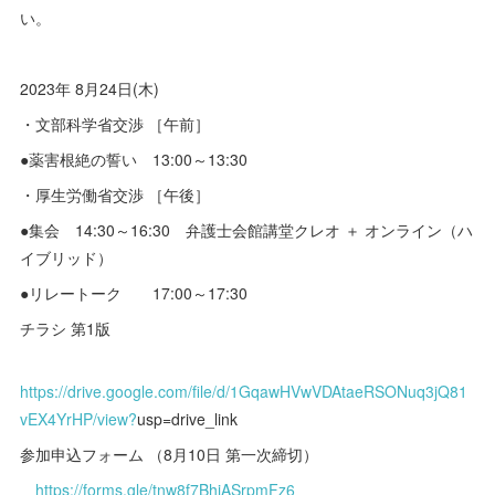
い。
2023年 8月24日(木)
・文部科学省交渉 ［午前］
●薬害根絶の誓い 13:00～13:30
・厚生労働省交渉 ［午後］
●集会 14:30～16:30 弁護士会館講堂クレオ ＋ オンライン（ハ
イブリッド）
●リレートーク 17:00～17:30
チラシ 第1版
https://drive.google.com/file/d/1GqawHVwVDAtaeRSONuq3jQ81
vEX4YrHP/view?
usp=drive_link
参加申込フォーム （8月10日 第一次締切）
https://forms.gle/tnw8f7BhjASrpmFz6