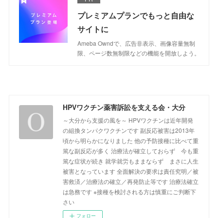
プレミアムプランでもっと自由な
サイトに
Ameba Owndで、広告非表示、画像容量無制
限、ページ数無制限などの機能を開放しよう。
HPVワクチン薬害訴訟を支える会・大分
～大分から支援の風を～ HPVワクチンは近年開発
の組換タンパクワクチンです 副反応被害は2013年
頃から明らかになりました 他の予防接種に比べて重
篤な副反応が多く 治療法が確立しておらず 今も重
篤な症状が続き 就学就労もままならず まさに人生
被害となっています 全面解決の要求は責任究明／被
害救済／治療法の確立／再発防止等です 治療法確立
は急務です ※接種を検討される方は慎重にご判断下
さい
フォロー