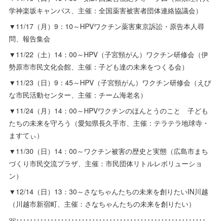
学神楽坂キャンパス、主催：全国薬害被害者団体連絡協議会）
▼11/17（月）9：10～HPVワクチン薬害東京訴訟・原告本人尋
問、報告集会
▼11/22（土）14：00～HPV（子宮頸がん）ワクチン研修会（伊
勢原市市民文化会館、主催：子ども達の未来をつくる会）
▼11/23（日）9：45～HPV（子宮頸がん）ワクチン研修会（えび
な市民活動センター、主催：チーム海老名）
▼11/24（月）14：00～HPVワクチンのほんとうのこと 子ども
たちの未来を守ろう（愛知県長久手市、主催：テラテラ地球寺・
ますてぃ）
▼11/30（日）14：00～ワクチン被害の歴史と実態（広島市まち
づくり市民交流プラザ、主催：市民団体リトルレボリューショ
ン）
▼12/14（日）13：30～さなちゃんたちの未来を創りたいIN川越
（川越市新宿町、主催：さなちゃんたちの未来を創りたい）
୨୧･･･････････････････････････････････････････････････････