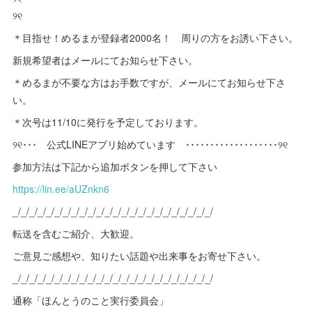
୨୧
＊目指せ！めるまが登録者2000名！ 周りの方をお誘い下さい。
新規希望者はメールにてお知らせ下さい。
＊めるまが不要な方はお手数ですが、メールにてお知らせ下さ
い。
＊次号は11/10に発行を予定しております。
୨୧･･･ 公式LINEアプリ始めています ･･･････････････････୨୧
参加方法は下記から追加ボタンを押して下さい
https://lin.ee/aUZnkn6
_/_/_/_/_/_/_/_/_/_/_/_/_/_/_/_/_/_/_/_/_/_/_/_/
転送を含むご紹介、大歓迎。
ご意見ご感想や、知りたい話題や出来事をお寄せ下さい。
_/_/_/_/_/_/_/_/_/_/_/_/_/_/_/_/_/_/_/_/_/_/_/_/
通称「ほんとうのこと実行委員会」