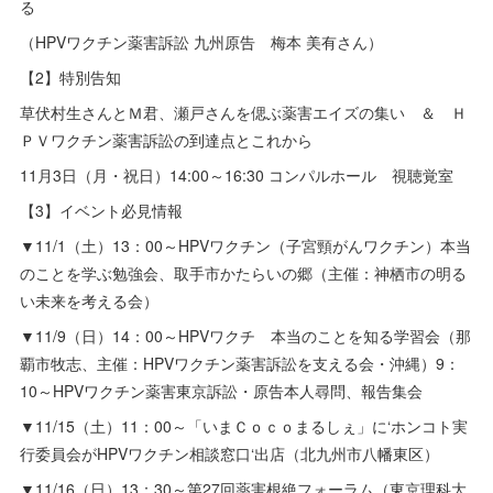
る
（HPVワクチン薬害訴訟 九州原告 梅本 美有さん）
【2】特別告知
草伏村生さんとＭ君、瀬戸さんを偲ぶ薬害エイズの集い ＆ Ｈ
ＰＶワクチン薬害訴訟の到達点とこれから
11月3日（月・祝日）14:00～16:30 コンパルホール 視聴覚室
【3】イベント必見情報
▼11/1（土）13：00～HPVワクチン（子宮頸がんワクチン）本当
のことを学ぶ勉強会、取手市かたらいの郷（主催：神栖市の明る
い未来を考える会）
▼11/9（日）14：00～HPVワクチ 本当のことを知る学習会（那
覇市牧志、主催：HPVワクチン薬害訴訟を支える会・沖縄）9：
10～HPVワクチン薬害東京訴訟・原告本人尋問、報告集会
▼11/15（土）11：00～「いまＣｏｃｏまるしぇ」に‘ホンコト実
行委員会がHPVワクチン相談窓口‘出店（北九州市八幡東区）
▼11/16（日）13：30～第27回薬害根絶フォーラム（東京理科大