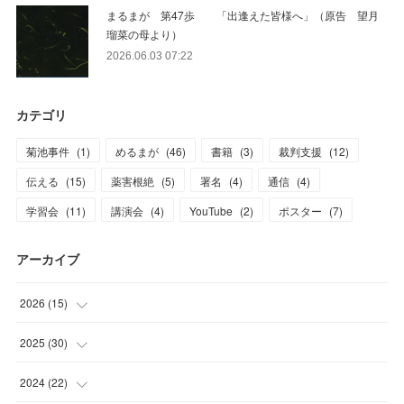
まるまが 第47歩 「出逢えた皆様へ」（原告 望月
瑠菜の母より）
2026.06.03 07:22
カテゴリ
菊池事件
(
1
)
めるまが
(
46
)
書籍
(
3
)
裁判支援
(
12
)
伝える
(
15
)
薬害根絶
(
5
)
署名
(
4
)
通信
(
4
)
学習会
(
11
)
講演会
(
4
)
YouTube
(
2
)
ポスター
(
7
)
アーカイブ
2026
(
15
)
(
1
)
2025
(
30
)
(
1
)
(
3
)
2024
(
22
)