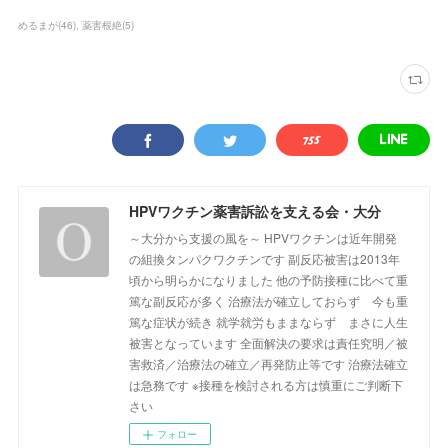
めるまが
(
46
)
薬害根絶
(
5
)
HPVワクチン薬害訴訟を支える会・大分
～大分から支援の風を～ HPVワクチンは近年開発
の組換タンパクワクチンです 副反応被害は2013年
頃から明らかになりました 他の予防接種に比べて重
篤な副反応が多く 治療法が確立しておらず 今も重
篤な症状が続き 就学就労もままならず まさに人生
被害となっています 全面解決の要求は責任究明／被
害救済／治療法の確立／再発防止等です 治療法確立
は急務です ※接種を検討される方は慎重にご判断下
さい
フォロー