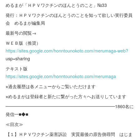
めるまが「ＨＰＶワクチンのほんとうのこと」№33
発行：ＨＰＶワクチンのほんとうのことを知って欲しい実行委員
会 めるまが編集局
最新号の閲覧→
ＷＥＢ版（推奨）
https://sites.google.com/honntounokoto.com/merumaga-web?
usp=sharing
テキスト版
https://sites.google.com/honntounokoto.com/merumaga
※過去履歴は各メニューからご覧いただけます
※めるまがは登録者と新たに繋がった方々へお送りしています
━━━━━━━━━━━━━━━━━━━━━━━━━1860名に
発信━■◆■
≪目次≫
【１】ＨＰＶワクチン薬害訴訟 実質最後の原告側尋問 はじま