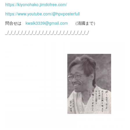
https://kiyonohako.jimdofree.com/
https://www.youtube.com/@hpvposterfull
問合せは
kwalk3339@gmail.com
（清國まで）
_/_/_/_/_/_/_/_/_/_/_/_/_/_/_/_/_/_/_/_/_/_/_/_/